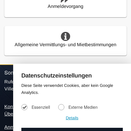
Anmeldevorgang
Allgemeine Vermittlungs- und Mietbestimmungen
SonnigesSpanien © 2026
Datenschutzeinstellungen
Rufen Sie uns an: Tel. +41 798154906 Ferienhäuser,
Diese Seite verwendet Cookies, aber kein Google
Villen mit Pool und Chalets für Ihren Urlaub.
Analytics.
Kontakt
Essenziell
Externe Medien
Impressum
Über Uns
Datenschutz
Details
Anmeldung