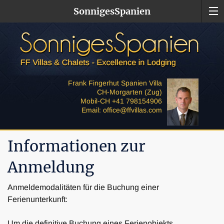
SonnigesSpanien
Frank Fingerhut Spanien Villa
CH-Morgarten (Zug)
Mobil-CH +41 798154906
Email: office@ffvillas.com
Informationen zur
Anmeldung
Anmeldemodalitäten für die Buchung einer
Ferienunterkunft:
Um die definitive Buchung eines Ferienobjekts