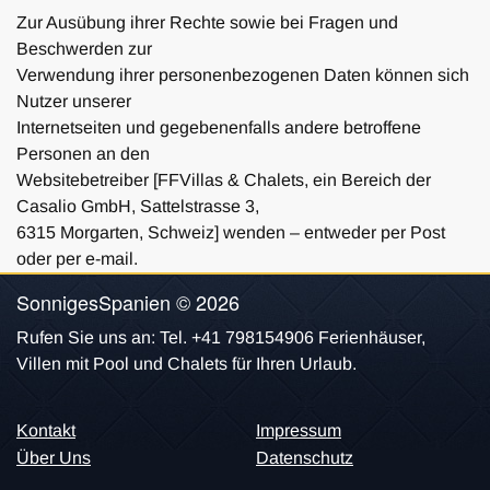
Zur Ausübung ihrer Rechte sowie bei Fragen und
Beschwerden zur
Verwendung ihrer personenbezogenen Daten können sich
Nutzer unserer
Internetseiten und gegebenenfalls andere betroffene
Personen an den
Websitebetreiber [FFVillas & Chalets, ein Bereich der
Casalio GmbH, Sattelstrasse 3,
6315 Morgarten, Schweiz] wenden – entweder per Post
oder per e-mail.
SonnigesSpanien © 2026
Rufen Sie uns an: Tel. +41 798154906 Ferienhäuser,
Villen mit Pool und Chalets für Ihren Urlaub.
Kontakt
Essenziell
Externe Medien
Impressum
Über Uns
Datenschutz
Details