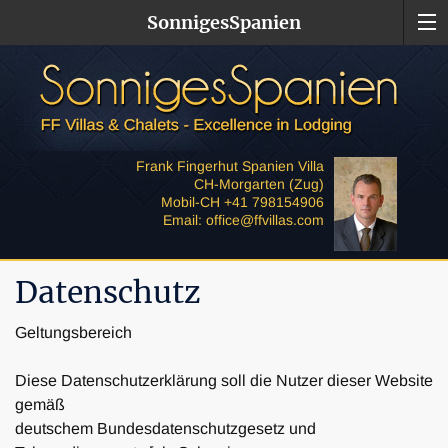
SonnigesSpanien
Frank Fingerhut Spanien Villa
CH-Morgarten (Zug)
Mobil-CH +41 798154906
Email: office@ffvillas.com
Datenschutz
Geltungsbereich
Diese Datenschutzerklärung soll die Nutzer dieser Website
gemäß
deutschem Bundesdatenschutzgesetz und