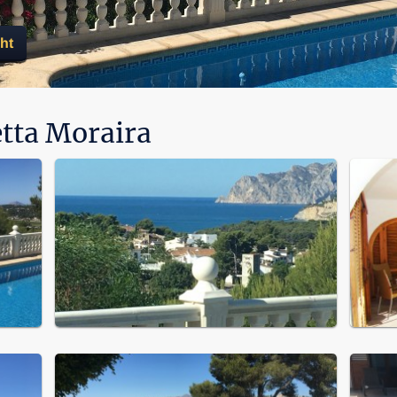
ht
etta Moraira