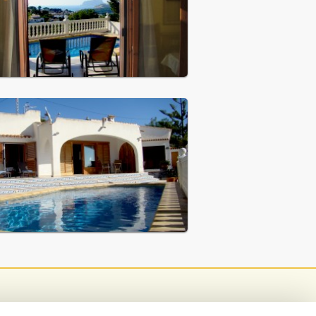
oia
,
Prato
,
Siena
-
Latium
,
-