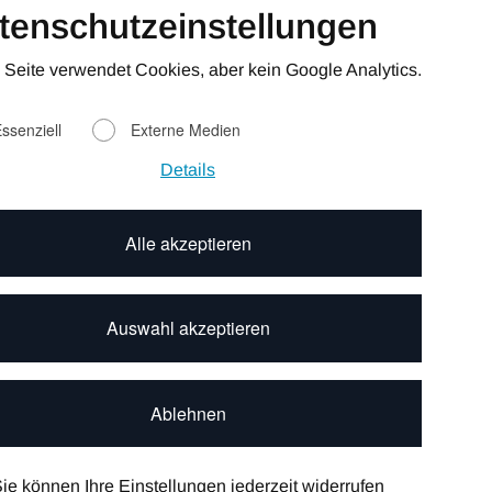
tenschutzeinstellungen
ntino Südtirol
,
-
panien
,
-
Sizilien
-
 Seite verwendet Cookies, aber kein Google Analytics.
thos (Zakynthos)
-
mnon
-
Peloponnes
,
-
Südliche
-
ssenziell
Externe Medien
-
Rhône-Alpes
-
Details
Ibiza
,
Mallorca
-
Alle akzeptieren
tter abonnieren. Gratis!
Auswahl akzeptieren
*
Ablehnen
 stimme zu, dass die hier eingegebenen
en gespeichert
werden dürfen, damit
ne Anfrage beantwortet werden kann.
ie können Ihre Einstellungen jederzeit widerrufen