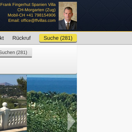
Frank Fingerhut Spanien Villa
CH-Morgarten (Zug)
Mobil-CH +41 798154906
Email: office@ffvillas.com
kt
Rückruf
Suche (281)