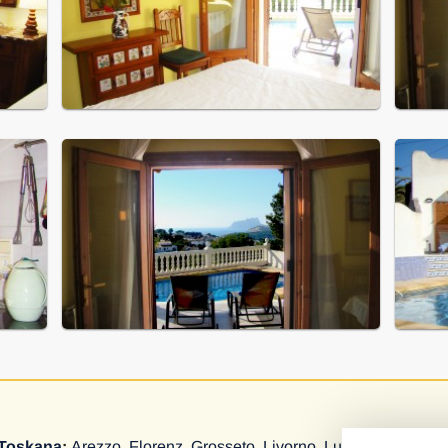
Toskana
:
Arezzo
,
Florenz
,
Grosseto
,
Livorno
,
Lucca
,
Pisa
,
Pist